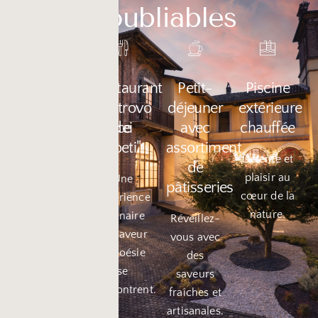
inoubliables
Parking
Restaurant
Petit-
Piscine
sous
"Il ritrovo
déjeuner
extérieure
vidéosurveillance
dei
avec
chauffée
poeti"
assortiment
la sécurité
Détente et
de
de votre
plaisir au
Une
pâtisseries
voiture
cœur de la
expérience
toujours
nature.
culinaire
Réveillez-
assurée.
où saveur
vous avec
et poésie
des
se
saveurs
rencontrent.
fraîches et
artisanales.