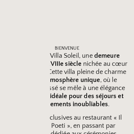
des souvenirs
inoubliables.
BIENVENUE
Bienvenue à Villa Soleil, une
demeure
historique du XVIIIe siècle
nichée au cœur
du Canavese. Cette villa pleine de charme
offre une
atmosphère unique
, où le
charme du passé se mêle à une élégance
intemporelle,
idéale pour des séjours et
des événements inoubliables
.
Des suites exclusives au restaurant « Il
Ritrovo dei Poeti », en passant par
l’Orangerie dédiée aux cérémonies