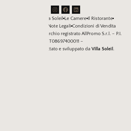
La Storia di Villa Soleil
Le Camere
Il Ristorante
Location Eventi
Note Legali
Condizioni di Vendita
Villa Soleil è un marchio registrato AllPromo S.r.l. – P.I.
IT08697400011 –
Sito web progettato e sviluppato da
Villa Soleil
.