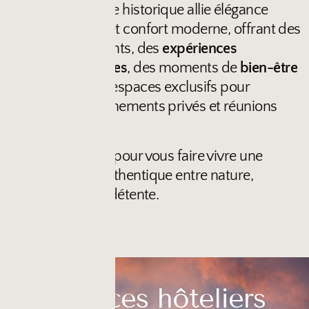
Cette demeure historique allie élégance
intemporelle et confort moderne, offrant des
séjours relaxants, des
expériences
gastronomiques
, des moments de
bien-être
ainsi que des espaces exclusifs pour
mariages
, événements privés et réunions
d’entreprise.
Un lieu pensé pour vous faire vivre une
expérience authentique entre nature,
hospitalité et détente.
Services hôteliers