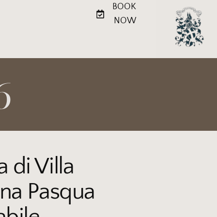
BOOK
NOW
6
 di Villa
 una Pasqua
abile