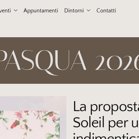
venti
Appuntamenti
Dintorni
Contatti
PASQUA 202
La proposta
Soleil per
indimentic