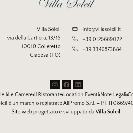
Villa Soleil
info@villasoleil.it
via della Cartiera, 13/15
+39 0125669022
10010 Colleretto
+39 3346873884
Giacosa (TO)
leil
Le Camere
Il Ristorante
Location Eventi
Note Legali
Co
oleil è un marchio registrato AllPromo S.r.l. – P.I. IT08697
Sito web progettato e sviluppato da
Villa Soleil
.