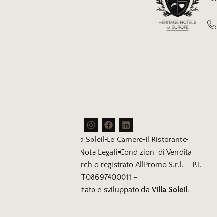
La Storia di Villa Soleil
Le Camere
Il Ristorante
Location Eventi
Note Legali
Condizioni di Vendita
Villa Soleil è un marchio registrato AllPromo S.r.l. – P.I.
IT08697400011 –
Sito web progettato e sviluppato da
Villa Soleil
.