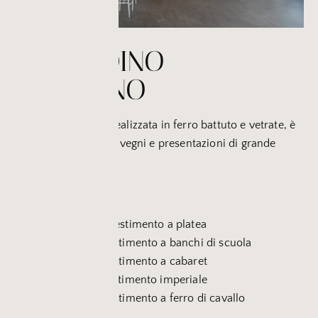
IL GIARDINO
D’INVERNO
Ampia e luminosa
, realizzata in ferro battuto e vetrate, è
la sala ideale per convegni e presentazioni di grande
respiro.
Capienza:
200 persone con allestimento a platea
80 persone con allestimento a banchi di scuola
80 persone con allestimento a cabaret
40 persone con allestimento imperiale
60 persone con allestimento a ferro di cavallo