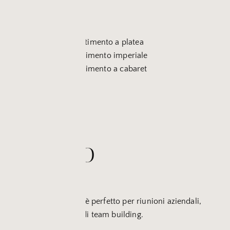
Capienza:
25 persone con allestimento a platea
14 persone con allestimento imperiale
12 persone con allestimento a cabaret
FRATELLO
D’ARMI
Versatile e raffinato
, è perfetto per riunioni aziendali,
workshop e attività di team building.